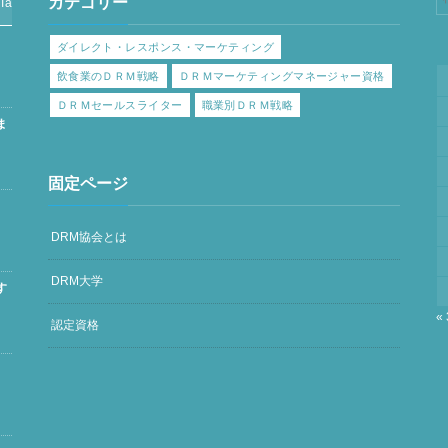
カテゴリー
Tag Cloud
ダイレクト・レスポンス・マーケティング
飲食業のＤＲＭ戦略
ＤＲＭマーケティングマネージャー資格
ＤＲＭセールスライター
職業別ＤＲＭ戦略
ま
固定ページ
DRM協会とは
DRM大学
す
«
認定資格